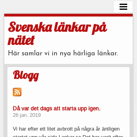
HEM
BLOGG
Svenska länkar på
LÄNKAR
nätet
OM OSS
Här samlar vi in nya härliga länkar.
KONTAKTA
Blogg
Då var det dags att starta upp igen.
26 jan. 2019
Vi har efter ett litet avbrott på några år äntligen
startat upp vår sida Lankar.se Det har varit efter